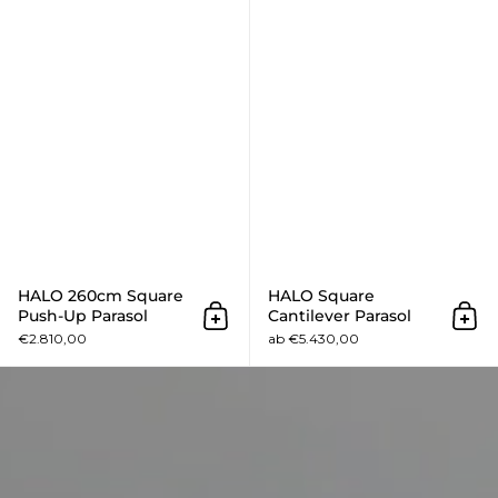
HALO 260cm Square
HALO Square
Push-Up Parasol
Cantilever Parasol
In den Warenkorb
In 
€2.810,00
ab €5.430,00