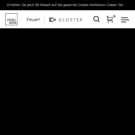
Erhalten Sie jetzt 5% Rabatt auf die gesamte Gloster-Kollektion! Geben Sie dazu im Checkout den Rabattcode "Spring" ein!
0
Feuer!
Suche
Warenkor
Me
Weiter zum Inhalt