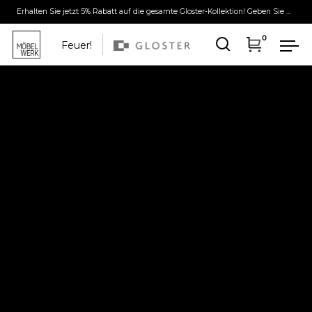
Erhalten Sie jetzt 5% Rabatt auf die gesamte Gloster-Kollektion! Geben Sie dazu im Checkout den Rabattcode "Spring" ein!
0
Feuer!
Suche
Warenkor
Me
Weiter zum Inhalt