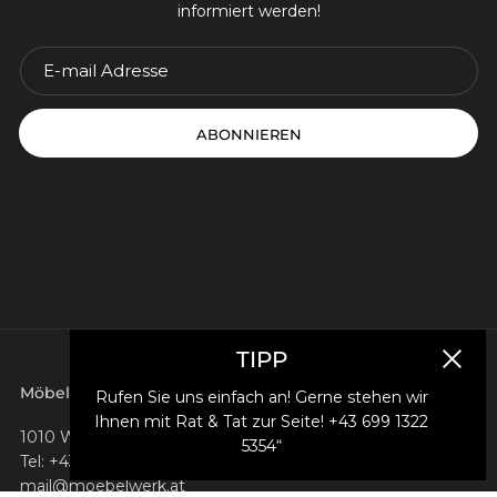
informiert werden!
ABONNIEREN
TIPP
Schlie
Möbelwerk e.U.
Rufen Sie uns einfach an! Gerne stehen wir
Ihnen mit Rat & Tat zur Seite! +43 699 1322
1010 Wien, Salztorgasse 2
5354“
Tel: +43 699 1322 5354
mail@moebelwerk.at