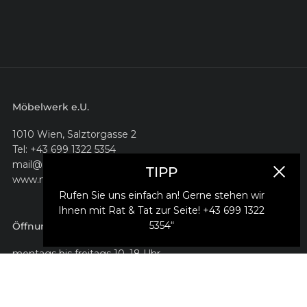
Möbelwerk e.U.
1010 Wien, Salztorgasse 2
Tel: +43 699 1322 5354
mail@moebelwerk.at
TIPP
Schlie
www.moebelwerk.at
Rufen Sie uns einfach an! Gerne stehen wir
Ihnen mit Rat & Tat zur Seite! +43 699 1322
5354“
Öffnungszeiten
montags bis freitags 10–18 Uhr
samstags 10-17 Uhr
oder nach Vereinbarung