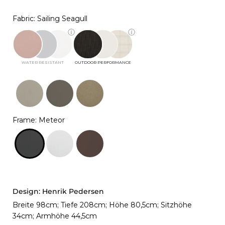
Fabric: Sailing Seagull
ⓘ
ⓘ
WATER RESISTANT
OUTDOOR PERFORMANCE
Frame
:
Meteor
Design:
Henrik Pedersen
Breite 98cm; Tiefe 208cm; Höhe 80,5cm; Sitzhöhe
34cm; Armhöhe 44,5cm