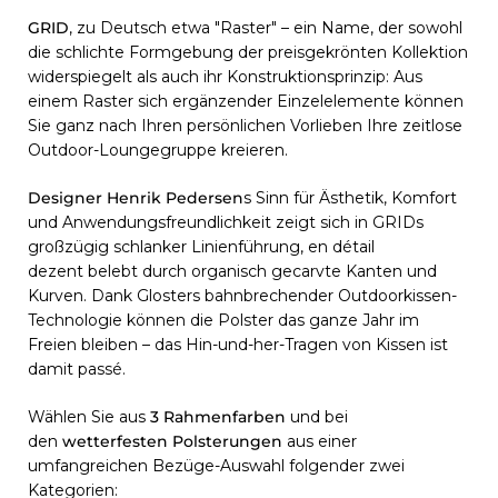
GRID
, zu Deutsch etwa "Raster" – ein Name, der sowohl
die schlichte Formgebung der preisgekrönten Kollektion
widerspiegelt als auch ihr Konstruktionsprinzip: Aus
einem Raster sich ergänzender Einzelelemente können
Sie ganz nach Ihren persönlichen Vorlieben Ihre zeitlose
Outdoor-Loungegruppe kreieren.
Designer Henrik
Pedersen
s Sinn für Ästhetik, Komfort
und Anwendungsfreundlichkeit zeigt sich in GRIDs
großzügig schlanker Linienführung, en détail
dezent belebt durch organisch gecarvte Kanten und
Kurven. Dank Glosters bahnbrechender Outdoorkissen-
Technologie können die Polster das ganze Jahr im
Freien bleiben – das Hin-und-her-Tragen von Kissen ist
damit passé.
Wählen Sie aus
3 Rahmenfarben
und bei
den
wetterfesten Polsterungen
aus einer
umfangreichen Bezüge-Auswahl folgender zwei
Kategorien: