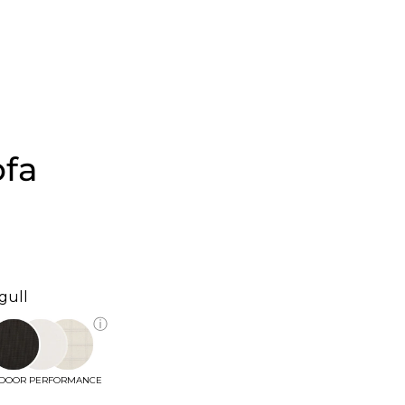
ofa
agull
ⓘ
DOOR PERFORMANCE