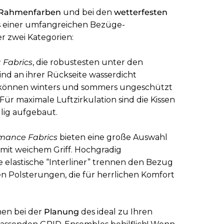
 Rahmenfarben
und bei den
wetterfesten
 einer umfangreichen Bezüge-
r zwei Kategorien:
 Fabrics
, die robustesten unter den
ind an ihrer Rückseite wasserdicht
 können winters und sommers ungeschützt
Für maximale Luftzirkulation sind die Kissen
lig aufgebaut.
mance Fabrics
bieten eine große Auswahl
e mit weichem Griff. Hochgradig
elastische “Interliner” trennen den Bezug
n Polsterungen, die für herrlichen Komfort
nen bei der
Planung
des ideal zu Ihren