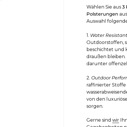
Wählen Sie aus
3
Polsterungen
aus
Auswahl folgende
1.
Water Resistant
Outdoorstoffen, s
beschichtet und
draußen bleiben. 
darunter offenzel
2.
Outdoor Perfor
raffinierter Stoff
wasserabweisende 
von den luxuriöse
sorgen.
Gerne sind
wir
Ih