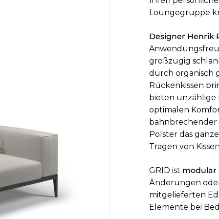
Ihren persönliche
Loungegruppe kr
Designer Henrik
Anwendungsfreund
großzügig schlank
durch organisch 
Rückenkissen bri
bieten unzählige 
optimalen Komfort
bahnbrechender 
Polster das ganze
Tragen von Kissen 
GRID ist
modular
Änderungen oder 
mitgelieferten Ed
Elemente bei Bed