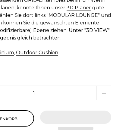
ssenden GRID-Ensembles behilflich! Wenn
planen, könnte Ihnen unser
3D Planer
gute
 Wählen Sie dort links "MODULAR LOUNGE" und
n können Sie die gewünschten Elemente
modifizierbare) Ebene ziehen. Unter "3D VIEW"
gebnis gleich betrachten.
inium
,
Outdoor Cushion
RENKORB