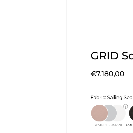
GRID S
€7.180,00
Fabric: Sailing Se
ⓘ
WATER RESISTANT
OUT