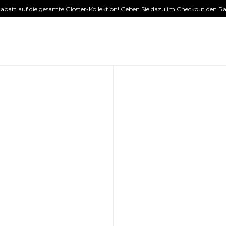
 Rabatt auf die gesamte Gloster-Kollektion! Geben Sie dazu im Checkout den Ra