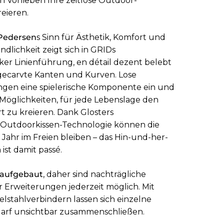
n Vorlieben Ihre zeitlose Outdoor-
eieren.
Pedersen
s Sinn für Ästhetik, Komfort und
lichkeit zeigt sich in GRIDs
er Linienführung, en détail dezent belebt
gecarvte Kanten und Kurven. Lose
ngen eine spielerische Komponente ein und
Möglichkeiten, für jede Lebenslage den
 zu kreieren. Dank Glosters
Outdoorkissen-Technologie können die
 Jahr im Freien bleiben – das Hin-und-her-
ist damit passé.
 aufgebaut
, daher sind nachträgliche
Erweiterungen jederzeit möglich. Mit
elstahlverbindern lassen sich einzelne
arf unsichtbar zusammenschließen.