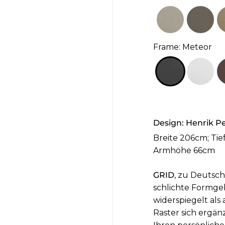
Frame
:
Meteor
Design:
Henrik P
Breite 206cm; Ti
Armhöhe 66cm
GRID
, zu Deutsch
schlichte Formge
widerspiegelt als
Raster sich ergä