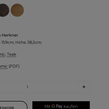
n Herkner
e 159cm; Höhe 38,5cm;
mic
,
Teak
amic
(PDF)
RENKORB