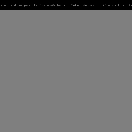
 Rabatt auf die gesamte Gloster-Kollektion! Geben Sie dazu im Checkout den Ra