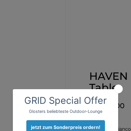
HAVEN 
Table
€2.020,00
Table Top
:
Bianco