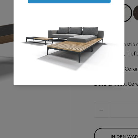
Design:
Sebastia
Breite 42cm; Tief
Materialien:
Cera
Details:
Teak
,
Cer
Menge
IN DEN WA