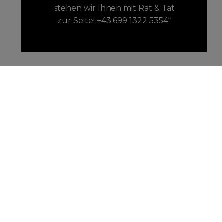
stehen wir Ihnen mit Rat & Tat
zur Seite! +43 699 1322 5354“