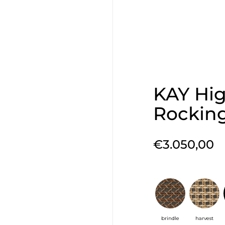
KAY Hi
Rocking
€3.050,00
brindle
harvest