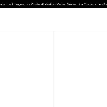
 Rabatt auf die gesamte Gloster-Kollektion! Geben Sie dazu im Checkout den Ra