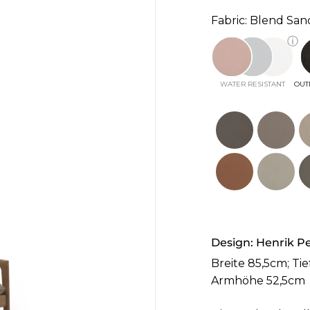
Fabric: Blend San
ⓘ
WATER RESISTANT
OUT
Design:
Henrik P
Breite 85,5cm; Ti
Armhöhe 52,5cm