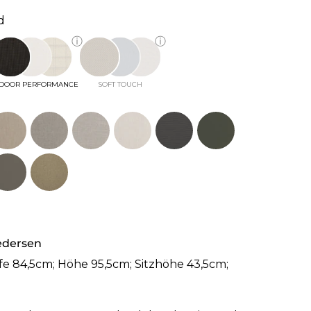
d
ⓘ
ⓘ
DOOR PERFORMANCE
SOFT TOUCH
edersen
efe 84,5cm; Höhe 95,5cm; Sitzhöhe 43,5cm;