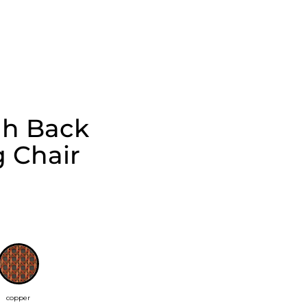
gh Back
 Chair
copper