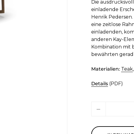
Die ausdrucksvo
einladende Ersche
Henrik Pedersen.
eine zeitlose Ra
einladenden, kom
anderen Kay-Eleme
Kombination mit 
bewährten geradl
Materialien:
Teak
Details
(PDF)
Menge