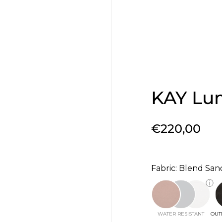
KAY Lu
€220,00
Fabric: Blend San
ⓘ
WATER RESISTANT
OUT