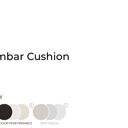
mbar Cushion
d
ⓘ
ⓘ
DOOR PERFORMANCE
SOFT TOUCH