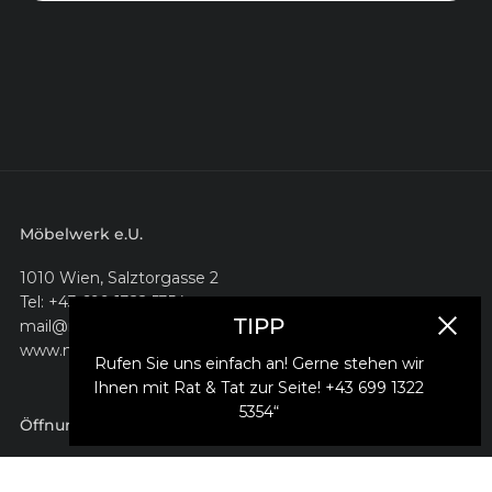
Möbelwerk e.U.
1010 Wien, Salztorgasse 2
Tel: +43 699 1322 5354
TIPP
mail@moebelwerk.at
Schlie
www.moebelwerk.at
Rufen Sie uns einfach an! Gerne stehen wir
Ihnen mit Rat & Tat zur Seite! +43 699 1322
5354“
Öffnungszeiten
montags bis freitags 10–18 Uhr