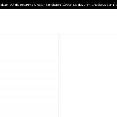
 Rabatt auf die gesamte Gloster-Kollektion! Geben Sie dazu im Checkout den Ra