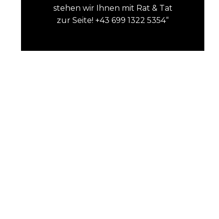
stehen wir Ihnen mit Rat & Tat
zur Seite! +43 699 1322 5354“