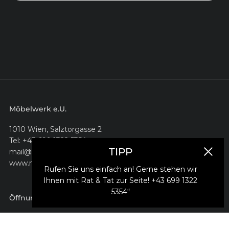
Möbelwerk e.U.
1010 Wien, Salztorgasse 2
Tel: +43 699 1322 5354
TIPP
mail@moebelwerk.at
Schlie
www.moebelwerk.at
Rufen Sie uns einfach an! Gerne stehen wir
Ihnen mit Rat & Tat zur Seite! +43 699 1322
5354“
Öffnungszeiten
montags bis freitags 10–18 Uhr