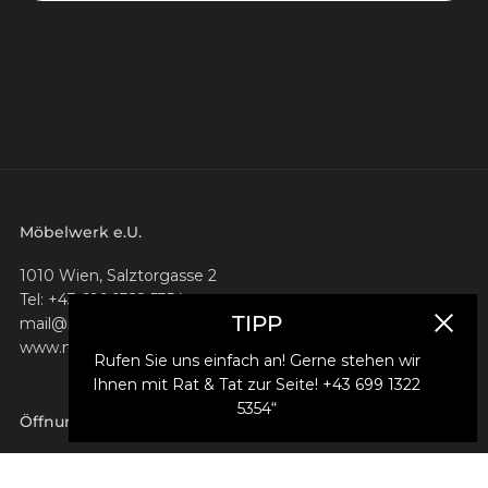
Möbelwerk e.U.
1010 Wien, Salztorgasse 2
Tel: +43 699 1322 5354
TIPP
mail@moebelwerk.at
Schlie
www.moebelwerk.at
Rufen Sie uns einfach an! Gerne stehen wir
Ihnen mit Rat & Tat zur Seite! +43 699 1322
5354“
Öffnungszeiten
montags bis freitags 10–18 Uhr