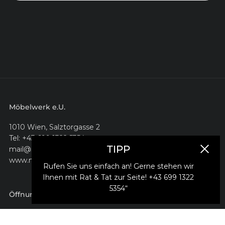
Möbelwerk e.U.
1010 Wien, Salztorgasse 2
Tel: +43 699 1322 5354
TIPP
mail@moebelwerk.at
Schlie
www.moebelwerk.at
Rufen Sie uns einfach an! Gerne stehen wir
Ihnen mit Rat & Tat zur Seite! +43 699 1322
5354“
Öffnungszeiten
montags bis freitags 10–18 Uhr