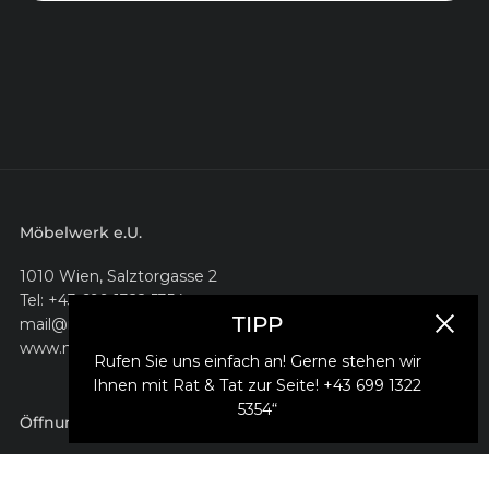
Möbelwerk e.U.
1010 Wien, Salztorgasse 2
Tel: +43 699 1322 5354
TIPP
mail@moebelwerk.at
Schlie
www.moebelwerk.at
Rufen Sie uns einfach an! Gerne stehen wir
Ihnen mit Rat & Tat zur Seite! +43 699 1322
5354“
Öffnungszeiten
montags bis freitags 10–18 Uhr