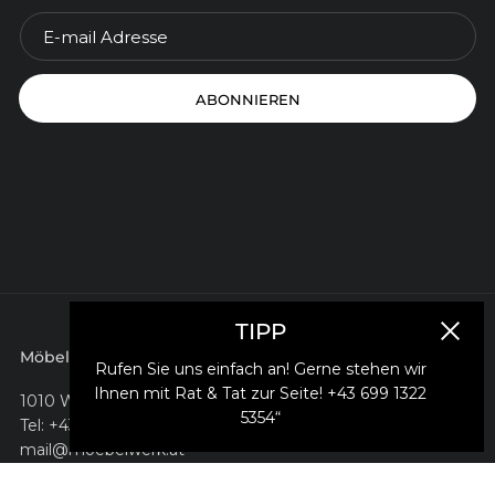
ABONNIEREN
TIPP
Schlie
Möbelwerk e.U.
Rufen Sie uns einfach an! Gerne stehen wir
Ihnen mit Rat & Tat zur Seite! +43 699 1322
1010 Wien, Salztorgasse 2
5354“
Tel: +43 699 1322 5354
mail@moebelwerk.at
www.moebelwerk.at